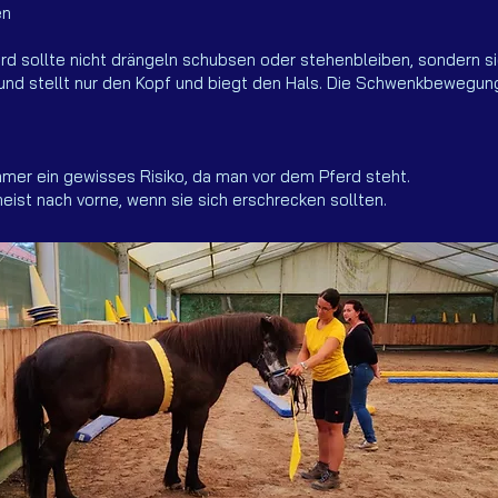
en
Pferd sollte nicht drängeln schubsen oder stehenbleiben, sonder
e und stellt nur den Kopf und biegt den Hals. Die Schwenkbewegu
immer ein gewisses Risiko, da man vor dem Pferd steht.
eist nach vorne, wenn sie sich erschrecken sollten.