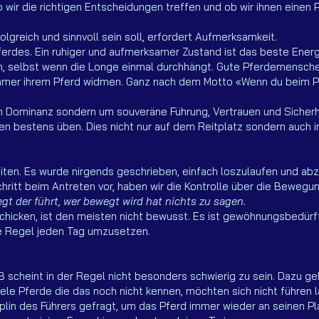
 wir die richtigen Entscheidungen treffen und ob wir ihnen einen 
olgreich und sinnvoll sein soll, erfordert Aufmerksamkeit.
erdes. Ein ruhiger und aufmerksamer Zustand ist das beste Energi
n, selbst wenn die Longe einmal durchhängt. Gute Pferdemensche
immer ihrem Pferd widmen. Ganz nach dem Motto «Wenn du beim Pf
 um Dominanz sondern um souveräne Führung, Vertrauen und Sicherh
en bestens üben. Dies nicht nur auf dem Reitplatz sondern auch im
iten. Es wurde nirgends geschrieben, einfach loszulaufen und ab
hritt beim Antreten vor, haben wir die Kontrolle über die Bewegun
gt der führt, wer bewegt wird hat nichts zu sagen.
icken, ist den meisten nicht bewusst. Es ist gewöhnungsbedürfti
e Regel jeden Tag umzusetzen.
B scheint in der Regel nicht besonders schwierig zu sein. Dazu g
ele Pferde die das noch nicht kennen, möchten sich nicht führen l
sziplin des Führers gefragt, um das Pferd immer wieder an seinen Pl