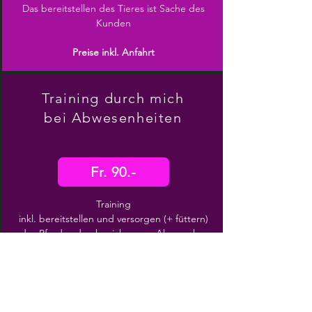
Das bereitstellen des Tieres ist Sache des
Kunden
Preise inkl. Anfahrt
Training durch mich
bei Abwesenheiten
Fr. 90.-
Training
inkl.
bereitstellen und versorgen (+ füttern)
des Pferdes durch mich, gem. Absprache.
Weitere Leistungen mit Aufpreis.
Preise inkl. Anfahrt