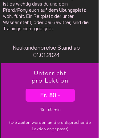
ist es wichtig dass du und dein
Pferd/Pony euch auf dem Übungsplatz
wohl fühlt. Ein Reitplatz der unter
Wasser steht, oder bei Gewitter, sind die
Trainings nicht geeignet.
Neukundenpreise Stand ab
01.01.2024
Unterricht
pro Lektion
Fr. 80.-
45 - 60 min
(Die Zeiten werden an die entsprechende
Lektion angepasst)