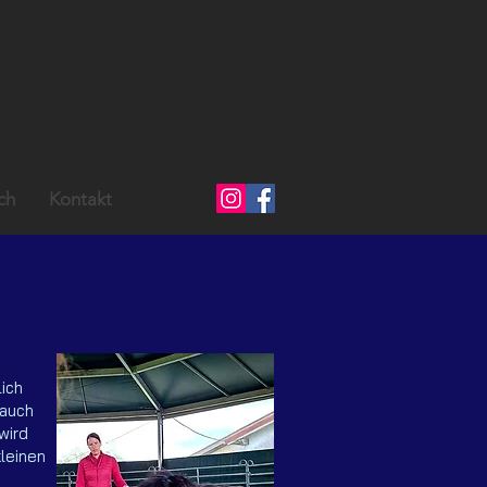
ch
Kontakt
ich
 auch
wird
leinen