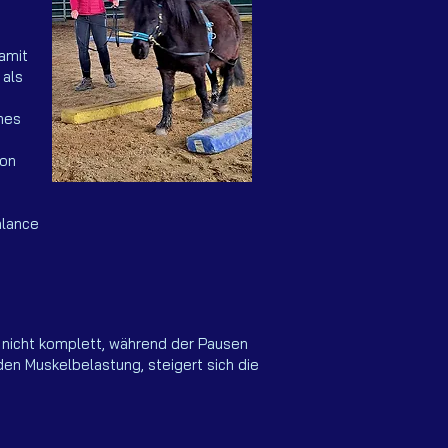
amit
 als
hes
von
alance
 nicht komplett, während der Pausen
en Muskelbelastung, steigert sich die