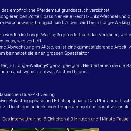
f das empfindliche Pferdemaul grundsätzlich verzichtet.
gieren den Vorteil, dass hier viele Rechts-Links-Wechsel und d
e Parcoursvielfalt möglich sind. Zudem wird beim Longe-Walking,
ion werden im Longe-Walking® gefördert und das Vertrauen, welc
 muss, wird vertieft.
öne Abwechslung im Alltag, es ist eine gymnastizierende Arbeit, 
em beinhaltet sie einen grossen Spassfaktor.
ten, ist Longe-Walking® genial geeignet. Hierbei lernen sie die B
 zuhören auch wenn sie etwas Abstand haben.
klassischen Dual-Aktivierung.
siver Belastungsphase und Erholungsphase. Das Pferd erholt sich
esetzt. Durch den periodischen Tempowechsel und der abwechselnd
Das Intervalltraining: 6 Einheiten á 3 Minuten und 1 Minute Pause