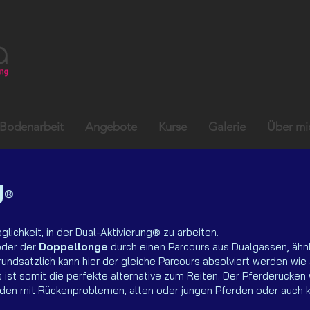
Bodenarbeit
Angebote
Kurse
Galerie
Über mi
g
®
lichkeit, in der Dual-Aktivierung® zu arbeiten.
oder der
Doppellonge
durch einen Parcours aus Dualgassen, ähnl
ndsätzlich kann hier der gleiche Parcours absolviert werden wie
s ist somit die perfekte alternative zum Reiten. Der Pferderücken 
rden mit Rückenproblemen, alten oder jungen Pferden oder auch k